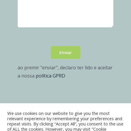
Enviar
ao premir "enviar", declaro ter lido e aceitar
a nossa
política GPRD
We use cookies on our website to give you the most
© Copyright 2018 - 2026 | I9 Metal, Lda | Todos os
relevant experience by remembering your preferences and
repeat visits. By clicking “Accept All”, you consent to the use
direitos reservados |
of ALL the cookies. However, you may visit "Cookie